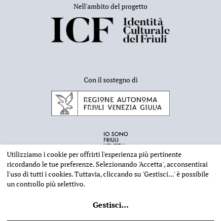
Nell'ambito del progetto
Con il sostegno di
Utilizziamo i cookie per offrirti l'esperienza più pertinente
ricordando le tue preferenze. Selezionando
'Accetta'
, acconsentirai
l'uso di tutti i cookies. Tuttavia, cliccando su
'Gestisci...'
è possibile
un controllo più selettivo.
INFORMAZIONI EDITORIALI
NOTE LEGALI
PRIVACY & COOKIES
Gestisci
...
©
2026 - Deputazione di Storia Patria per il Friuli - CF 80023560305
Web design
Ilaria Comello
- Powered by
SICAPWeb