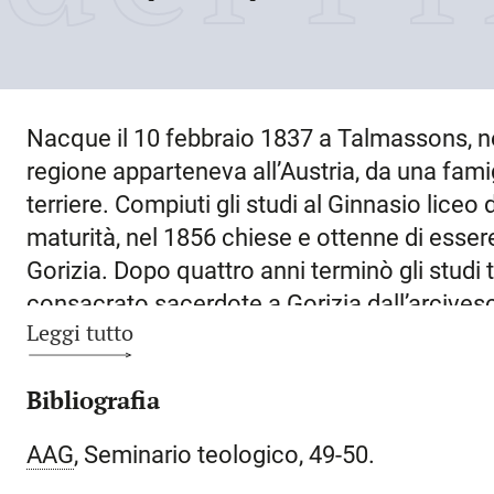
Nacque il
10 febbraio 1837
a
Talmassons
, 
regione apparteneva all’Austria, da una fam
terriere. Compiuti gli studi al Ginnasio liceo
maturità, nel 1856 chiese e ottenne di esse
Gorizia. Dopo quattro anni terminò gli studi t
consacrato sacerdote a
Gorizia
dall’arcivesc
Leggi tutto
Frintaneum, l’imperial regio Istituto superior
secolare di Vienna, dove fu alunno dal 14 n
Bibliografia
1864 presentò la dissertazione
De indice li
dello stesso anno conseguì la laurea in teolo
AAG
, Seminario teologico, 49-50.
Ritornato a Gorizia nello stesso anno, fu nom