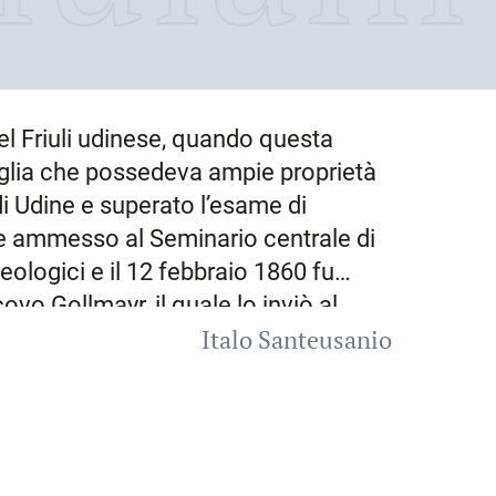
nel Friuli udinese, quando questa
iglia che possedeva ampie proprietà
 di Udine e superato l’esame di
re ammesso al Seminario centrale di
eologici e il 12 febbraio 1860 fu
ovo Gollmayr, il quale lo inviò al
Italo Santeusanio
e per la formazione del clero
ovembre 1860 al 4 agosto 1864. Nel
brorum prohibitorum
ed il 2 agosto
gia all’Università di
Vienna
.
inato direttore spirituale del