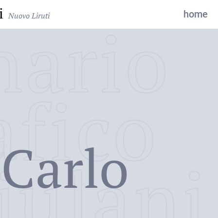
i
home
Nuovo Liruti
nario
afico
Carlo
iulani