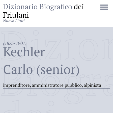
Dizionario Biografico
dei
Friulani
Nuovo Liruti
Dizio
(1823-1901)
Kechler
Biogr
Carlo (senior)
imprenditore
,
amministratore pubblico
,
alpinista