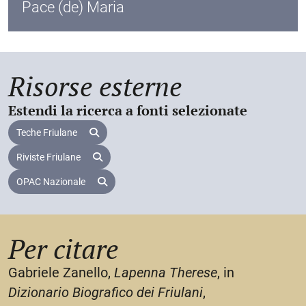
Pace (de) Maria
friulano fiabe, novelle e leggende dal francese, dal
tedesco di Richard von Volkmann-Leander e dallo
svedese di Selma Lagerlöf. Morì a
Graz
il
13 agosto
1921
e venne sepolta nel cimitero di Persenbeug,
nella Bassa Austria.
Risorse esterne
Estendi la ricerca a fonti selezionate
Teche Friulane
Riviste Friulane
OPAC Nazionale
Per citare
Gabriele Zanello,
Lapenna Therese
, in
Dizionario Biografico dei Friulani
,