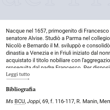
Nacque nel
1657
, primogenito di Francesco I
senatore Alvise. Studiò a Parma nel collegio d
Nicolò e Bernardo il M. sviluppò e consolid
dinastia a
Venezia
e in Friuli iniziato dal n
acquistato il titolo nobiliare con l’aggregazi
proseguita dal padre Francesco. Per disposizi
Leggi tutto
dovevano vivere in “fraterna”, vale a dire ind
individuati beni di primogenitura. Il suo ma
Bibliografia
discendente del ramo collaterale di Asdrubal
nel 1696 con l’acquisto per 20.000 ducati di a
Ms
BCU
,
Joppi
, 69, f. 116-117, R. Manin, Mem
Repubblica Veneta, rilevati “iure pheudi” con 