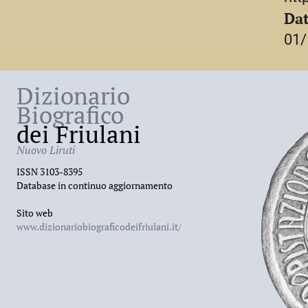
dinastia, opere che il M. sostenne con rendit
Dat
fratello Antonio impegnò nella committenza 
01/
patrimoniali personali. Il M. morì nel
1741
.
Dizionario
Biografico
dei Friulani
Nuovo Liruti
ISSN 3103-8395
Database in continuo aggiornamento
Sito web
www.dizionariobiograficodeifriulani.it/