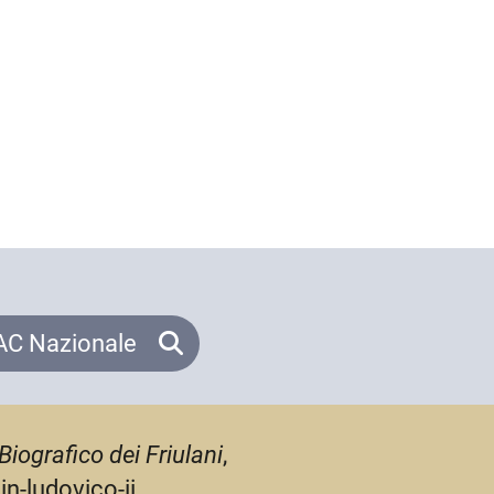
C Nazionale
Biografico dei Friulani
,
n-ludovico-ii