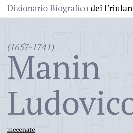
Dizionario Biografico
dei Friulan
Dizio
(1657-1741)
Manin
Biogr
Ludovico
dei Fr
mecenate