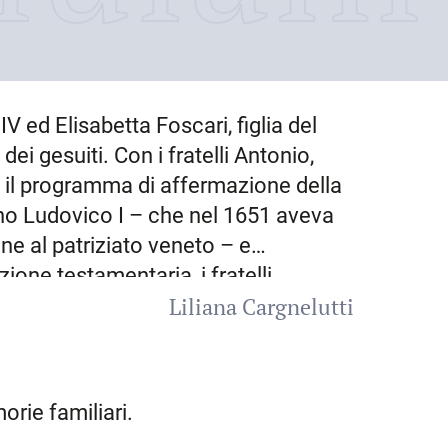
V ed Elisabetta Foscari, figlia del
ei gesuiti. Con i fratelli Antonio,
ò il programma di affermazione della
onno Ludovico I – che nel 1651 aveva
one al patriziato veneto – e
one testamentaria, i fratelli
Liliana Cargnelutti
ivisi, ma per Ludovico II venivano
trimonio con Arpalice Manin, ultima
e, riunì le fortune del casato, mentre
ffitti di corte messi in vendita dalla
orie familiari.
diritto di trasmissione agli eredi