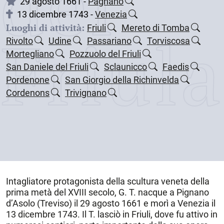
dei
29 agosto 1661 -
Pagnano
13 dicembre 1743 -
Venezia
Luoghi di attività:
Friul
Friuli
Mereto di Tomba
Rivolto
Udine
Passariano
Torviscosa
Mortegliano
Pozzuolo del Friuli
San Daniele del Friuli
Sclaunicco
Faedis
Pordenone
San Giorgio della Richinvelda
Cordenons
Trivignano
Intagliatore protagonista della scultura veneta della
prima metà del XVIII secolo, G. T. nacque a
Pignano
d’Asolo (Treviso)
il
29 agosto 1661
e morì a
Venezia
il
13 dicembre 1743
. Il T. lasciò in Friuli, dove fu attivo in