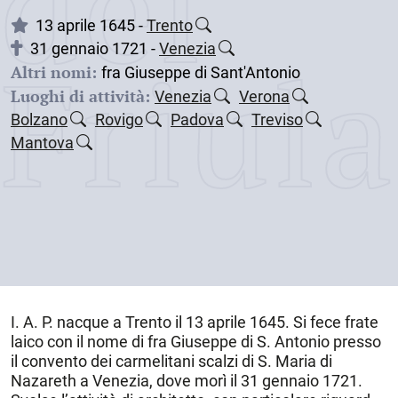
dei
13 aprile 1645 -
Trento
31 gennaio 1721 -
Venezia
Friul
Altri nomi:
fra Giuseppe di Sant'Antonio
Luoghi di attività:
Venezia
Verona
Bolzano
Rovigo
Padova
Treviso
Mantova
I. A. P. nacque a
Trento
il
13 aprile 1645
. Si fece frate
laico con il nome di fra Giuseppe di S. Antonio presso
il convento dei carmelitani scalzi di S. Maria di
Nazareth a
Venezia
, dove morì il
31 gennaio 1721
.