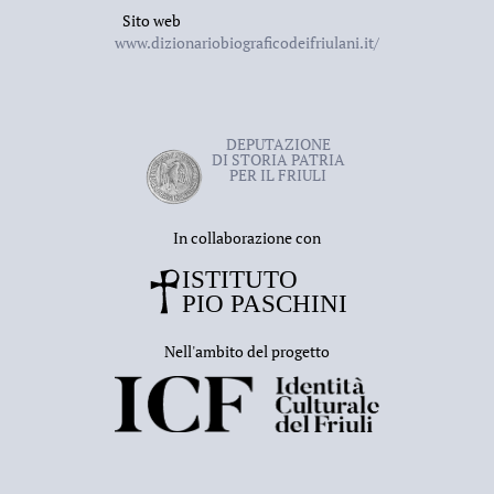
Sito web
Ljubljana, Rokus, 2000, 137-148;
www.dizionariobiograficodeifriulani.it/
F. Casagranda,
Giuseppe Pozzo
, in
Un’identità: custodi
dell’arte e
della memoria. Studi, interpretazioni,
testimonianze in ricordo di Aldo Rizzi
, a cura di G. M.
DEPUTAZIONE
Pilo - L. De Rossi - I. Reale, Mariano del Friuli,
EdL
,
DI STORIA PATRIA
PER IL FRIULI
2007, 303-313;
H. Karner,
Giuseppe Pozzo und der mitteleuropäische
In collaborazione con
Altarbau
, in
Barock in Mitteleuropa: Werke,
Phänomene, Analysen
, a cura di M. Engel, Wien,
Böhkau, 2007, 225-236.
Nell'ambito del progetto