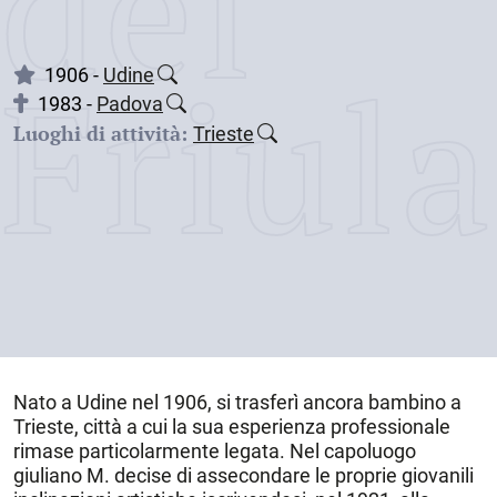
dei
Friul
1906 -
Udine
1983 -
Padova
Luoghi di attività:
Trieste
Nato a
Udine
nel
1906
, si trasferì ancora bambino a
Trieste
, città a cui la sua esperienza professionale
rimase particolarmente legata. Nel capoluogo
giuliano M. decise di assecondare le proprie giovanili