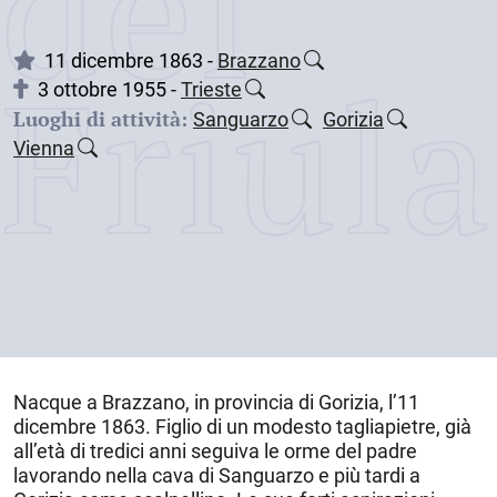
dei
Friul
11 dicembre 1863 -
Brazzano
3 ottobre 1955 -
Trieste
Luoghi di attività:
Sanguarzo
Gorizia
Vienna
Nacque a
Brazzano
, in provincia di Gorizia, l’
11
dicembre 1863
. Figlio di un modesto tagliapietre, già
all’età di tredici anni seguiva le orme del padre
lavorando nella cava di
Sanguarzo
e più tardi a