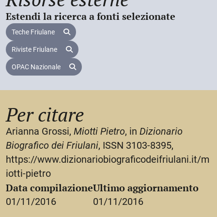
H. Kitzmüller,
Un capitolo dimenticato di storia della
Estendi la ricerca a fonti selezionate
letteratura austriaca
, in
Cultura tedesca nel Goriziano
,
Teche Friulane
Gorizia, Istituto di Storia sociale e religiosa, 1995, 35-
Riviste Friulane
88;
A. Grossi,
Annali della tipografia
, XXXIX-XL, 45-46, 72-
OPAC Nazionale
74.
Per citare
Arianna Grossi,
Miotti Pietro
, in
Dizionario
Biografico dei Friulani
, ISSN 3103-8395,
https://www.dizionariobiograficodeifriulani.it/m
iotti-pietro
Data compilazione
Ultimo aggiornamento
01/11/2016
01/11/2016