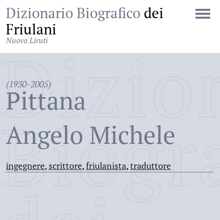
Dizionario Biografico
dei
Friulani
Nuovo Liruti
Dizio
(1930-2005)
Pittana
Biogr
Angelo Michele
ingegnere
,
scrittore
,
friulanista
,
traduttore