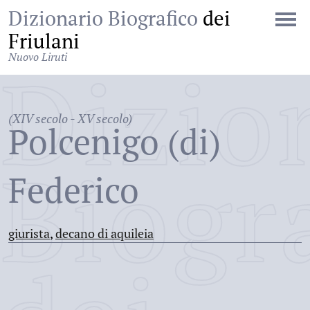
Dizionario Biografico
dei
Friulani
Nuovo Liruti
Dizio
(XIV secolo - XV secolo)
Polcenigo (di)
Biogr
Federico
giurista
,
decano di aquileia