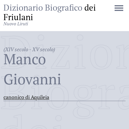
Dizionario Biografico
dei
Friulani
Nuovo Liruti
Dizio
(XIV secolo - XV secolo)
Manco
Biogr
Giovanni
canonico di Aquileia