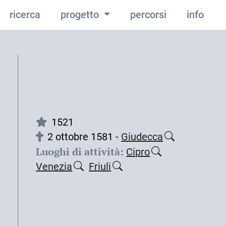
ricerca
progetto
percorsi
info
1521
2 ottobre 1581 -
Giudecca
Luoghi di attività:
Cipro
Venezia
Friuli