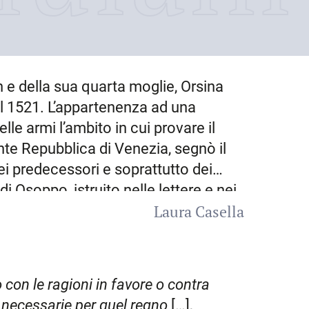
 e della sua quarta moglie, Orsina
el
1521
. L’appartenenza ad una
le armi l’ambito in cui provare il
nte Repubblica di Venezia, segnò il
dei predecessori e soprattutto dei
di Osoppo, istruito nelle lettere e nei
Laura Casella
se non forse il Giano (Giovanni)
re aveva affidato la «diligentissima
io e di molti giovani feudatari
 corti: a partire da quella
o con le ragioni in favore o contra
an intrattenevano stabili e stretti
no necessarie per quel regno
[…],