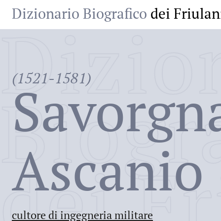
Dizionario Biografico
dei Friulan
Dizio
(1521-1581)
Savorgn
Biogr
Ascanio
dei Fr
cultore di ingegneria militare