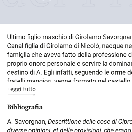
Ultimo figlio maschio di Girolamo Savorgnan
Canal figlia di Girolamo di Nicolò, nacque n
famiglia che aveva fatto della professione del
proprio onore personale e servire la domina
destino di A. Egli infatti, seguendo le orme 
fratelli maggiori, venne formato nel castello 
Leggi tutto
buoni costumi da illustri precettori – anche 
Lascaris che indica il Liruti – ai quali il pad
Bibliografia
educazione dei figli». Al pari del fratello Mar
cominciò la sua formazione militare presso le
A. Savorgnan,
Descrittione delle cose di Cipr
mantovana dei Gonzaga, con i quali i Savorgn
diverse opinioni, et delle provisioni, che era