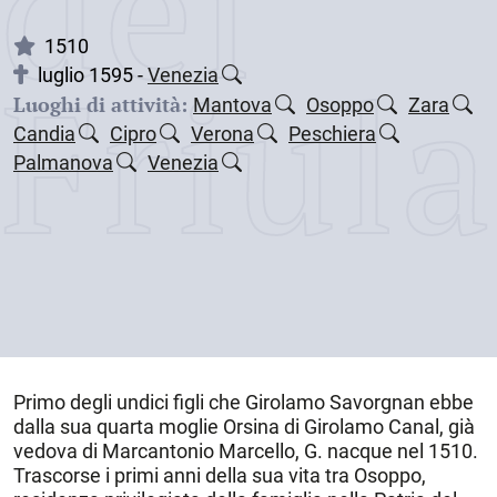
dei
1510
Friul
luglio 1595 -
Venezia
Luoghi di attività:
Mantova
Osoppo
Zara
Candia
Cipro
Verona
Peschiera
Palmanova
Venezia
Primo degli undici figli che Girolamo Savorgnan ebbe
dalla sua quarta moglie Orsina di Girolamo Canal, già
vedova di Marcantonio Marcello, G. nacque nel
1510
.
Trascorse i primi anni della sua vita tra Osoppo,