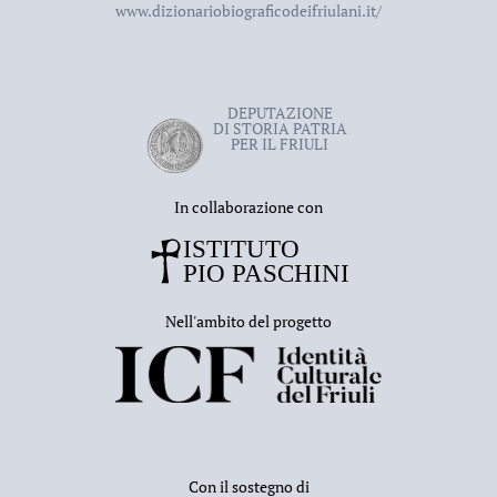
Udine
nel
1955
.
www.dizionariobiograficodeifriulani.it/
DEPUTAZIONE
DI STORIA PATRIA
PER IL FRIULI
In collaborazione con
Nell'ambito del progetto
Con il sostegno di