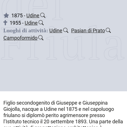
dei
Friul
1875 -
Udine
1955 -
Udine
Luoghi di attività:
Udine
Pasian di Prato
Campoformido
Figlio secondogenito di Giuseppe e Giuseppina
Giojolla, nacque a
Udine
nel
1875
e nel capoluogo
friulano si diplomò perito agrimensore presso
l’Istituto tecnico il 20 settembre 1893. Una parte della