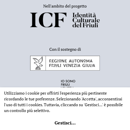
Nell'ambito del progetto
Con il sostegno di
Utilizziamo i cookie per offrirti l'esperienza più pertinente
ricordando le tue preferenze. Selezionando
'Accetta'
, acconsentirai
l'uso di tutti i cookies. Tuttavia, cliccando su
'Gestisci...'
è possibile
un controllo più selettivo.
INFORMAZIONI EDITORIALI
NOTE LEGALI
PRIVACY & COOKIES
Gestisci
...
©
2026 - Deputazione di Storia Patria per il Friuli - CF 80023560305