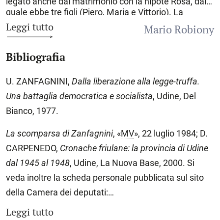
legato anche dal matrimonio con la nipote Rosa, dalla
quale ebbe tre figli (Piero, Maria e Vittorio). La
comparsa sulla scena politica di Z., già affermatosi
Leggi tutto
Mario Robiony
come avvocato, risale al periodo della lotta di
liberazione, cui egli partecipò attivamente quale
Bibliografia
rappresentante della neonata Democrazia cristiana
(DC) all’interno del Comitato di liberazione nazionale
(CLN). La sua permanenza all’interno della DC fu
U. ZANFAGNINI,
Dalla liberazione alla legge-truffa.
tuttavia molto breve, dato che nell’autunno 1945,
Una battaglia democratica e
socialista
, Udine, Del
clamorosamente e non senza polemiche, passò al
Partito socialista di unità proletaria, che aveva tra i
Bianco, 1977.
suo leader locali Giovanni Cosattini. La motivazione
ufficiale della sua uscita fu la decisione della DC di
La scomparsa di Zanfagnini
, «
MV
», 22 luglio 1984; D.
rinviare la convocazione di un’Assemblea costituente
CARPENEDO,
Cronache
friulane: la provincia di Udine
abbinata al referendum istituzionale (monarchia o
dal 1945 al 1948
, Udine, La Nuova Base, 2000. Si
repubblica) rispetto alle elezioni amministrative.
Come ebbe a dichiarare qualche anno più tardi, egli
veda inoltre la scheda personale pubblicata sul sito
vide in tale scelta un freno rispetto al rinnovamento di
della Camera dei deputati:
cui il Paese aveva bisogno e un «progressivo
snaturamento della DC», che da partito «delle masse
www.legislature.camera.it.
Leggi tutto
proletarie contadine» divenne «in prevalenza un