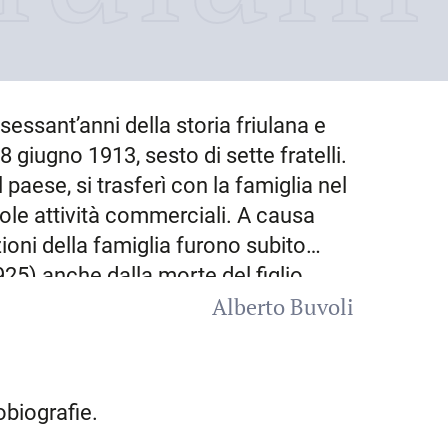
 sessant’anni della storia friulana e
8 giugno 1913
, sesto di sette fratelli.
aese, si trasferì con la famiglia nel
ccole attività commerciali. A causa
ioni della famiglia furono subito
5) anche dalla morte del figlio
Alberto Buvoli
’intera famiglia. Tutti i fratelli,
to dopo le elementari, e così anche
sso un panificio, a tredici anni
eri alimentari di
Cividale
. Nel
obiografie.
ront, dello scultore Leone Morandini