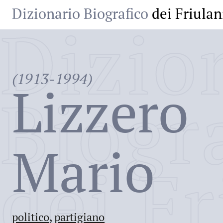
Dizionario Biografico
dei Friulan
Dizio
(1913-1994)
Lizzero
Biogr
Mario
dei Fr
politico
,
partigiano