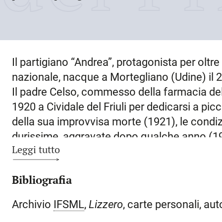
Il partigiano “Andrea”, protagonista per oltre
nazionale, nacque a
Mortegliano
(Udine) il
2
Il padre Celso, commesso della farmacia del p
1920 a Cividale del Friuli per dedicarsi a pi
della sua improvvisa morte (1921), le condiz
durissime, aggravate dopo qualche anno (192
Leggi tutto
maggiore, che procurava le uniche entrate per l
quindi, dovettero cominciare a lavorare subi
Bibliografia
Mario, dopo qualche esperienza di lavoro pre
divenne commesso presso un negozio di gen
Archivio
IFSML
,
Lizzero
, carte personali, aut
frattempo la conoscenza del pittore Luigi B