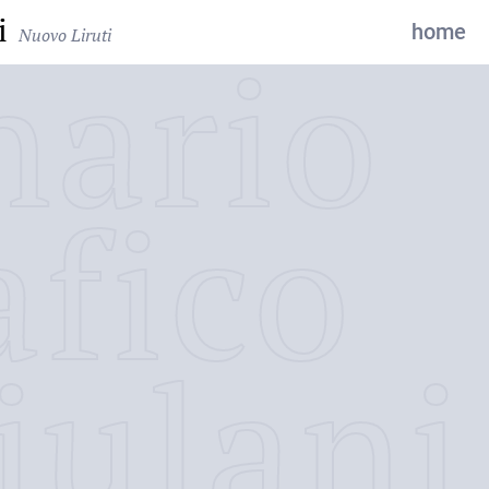
i
home
Nuovo Liruti
nario
afico
iulani