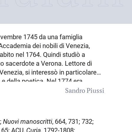
ovembre 1745
da una famiglia
’Accademia dei nobili di Venezia,
’abito nel 1764. Quindi studiò a
o sacerdote a Verona. Lettore di
Venezia
, si interessò in particolare
a e della poetica. Nel 1774 era
Sandro Piussi
iù tardi di quello di Venezia. Fu
i S. Maria della Salute a Venezia. Su
prile 1786, fu consacrato vescovo di
a dei Ss. Nicola e Biagio, dal
6;
Nuovi manoscritti
, 664, 731; 732;
, permanendovi per un settennio.
. 65;
ACU
,
Curia
, 1792-1808;