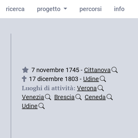
ricerca
progetto
percorsi
info
7 novembre 1745 -
Cittanova
17 dicembre 1803 -
Udine
Luoghi di attività:
Verona
Venezia
Brescia
Ceneda
Udine