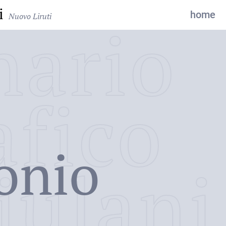
i
home
Nuovo Liruti
nario
afico
onio
iulani