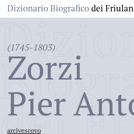
Dizionario Biografico
dei Friulan
Dizio
(1745-1803)
Zorzi
Biogr
Pier Ant
dei Fr
arcivescovo