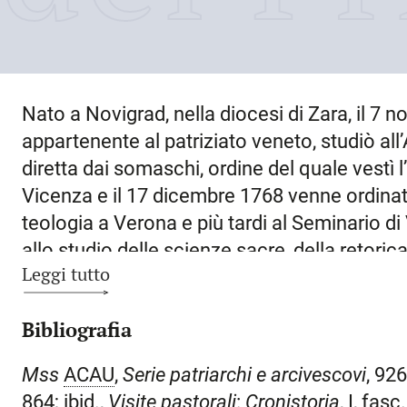
Nato a
Novigrad, nella diocesi di Zara
, il
7 n
appartenente al patriziato veneto, studiò all
diretta dai somaschi, ordine del quale vestì l
Vicenza e il 17 dicembre 1768 venne ordinat
teologia a
Verona
e più tardi al Seminario di
allo studio delle scienze sacre, della retoric
Leggi tutto
direttore del collegio dei nobili di
Brescia
e p
esaminatore sinodale a Brescia e superiore d
Bibliografia
proposta del Senato veneto, avanzata il 3 a
Ceneda (Vittorio Veneto)
a Roma, nella chies
Mss
ACAU
,
Serie patriarchi e arcivescovi
, 92
cardinale Carlo Rezzonico il 17 aprile 1786
864; ibid.,
Visite pastorali
:
Cronistoria
, I, fasc