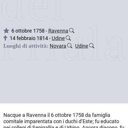
dei
Friul
6 ottobre 1758 -
Ravenna
14 febbraio 1814 -
Udine
Luoghi di attività:
Novara
Udine
Nacque a
Ravenna
il
6 ottobre 1758
da famiglia
comitale imparentata con i duchi d’Este; fu educato
nei collegi di Senigallia e di Urbino. Ancora diacono, fu