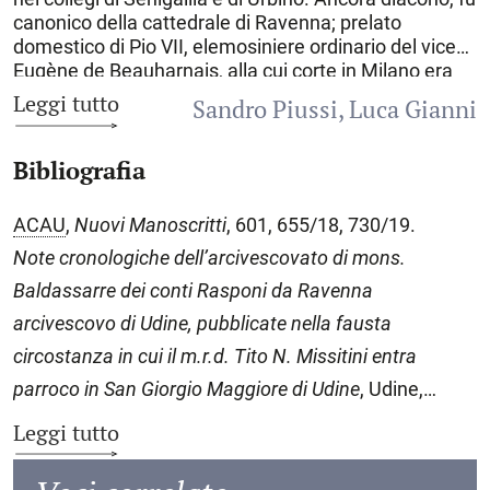
canonico della cattedrale di Ravenna; prelato
domestico di Pio VII, elemosiniere ordinario del viceré
Eugène de Beauharnais, alla cui corte in Milano era
molto ben introdotto ed accettato, R., nominato
Leggi tutto
Sandro Piussi
Luca Gianni
vescovo di
Novara
l’11 gennaio del 1807, in luogo
dell’anziano Vittorio Melano, fu traslato nella sede
Bibliografia
metropolitana di
Udine
. Il 29 maggio l’imperatore
Napoleone, viste le riserve del Melano a lasciare la
sede di Novara, trasferì in Friuli il nobile ravennate. Il
ACAU
,
Nuovi Manoscritti
, 601, 655/18, 730/19.
18 settembre il pontefice concesse le bolle di
Note cronologiche dell’arcivescovato di mons.
conferma della nomina, dietro corresponsione di
millecinquecento scudi romani. Il 27 dicembre R.
Baldassarre dei conti Rasponi da
Ravenna
ricevette a Milano la consacrazione episcopale. Il 15
arcivescovo di Udine, pubblicate nella fausta
febbraio del 1808 il nuovo arcivescovo raggiunse
circostanza in cui il m.r.d.
Tito N. Missitini entra
Udine, dove fu festosamente accolto. Dal 1803, dopo
la morte di Pietro Antonio Zorzi, l’arcidiocesi era
parroco in San Giorgio Maggiore di Udine
, Udine,
rimasta sede vacante per quattro anni, pur guidata
Jacob e Colmegna, 1877;
Leggi tutto
dall’energico vicario capitolare, mons. Mattia
L. Badini,
L’episcopato di Baldassare Rasponi vescovo
Capellari, che con risoluto coraggio e accorta
capacità di mediazione aveva saputo fronteggiare i
di
Udine
, t.l., Università degli studi di Trieste, a.a.