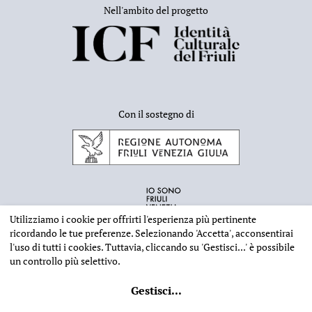
Nell'ambito del progetto
Con il sostegno di
Utilizziamo i cookie per offrirti l'esperienza più pertinente
ricordando le tue preferenze. Selezionando
'Accetta'
, acconsentirai
l'uso di tutti i cookies. Tuttavia, cliccando su
'Gestisci...'
è possibile
un controllo più selettivo.
INFORMAZIONI EDITORIALI
NOTE LEGALI
PRIVACY & COOKIES
Gestisci
...
©
2026 - Deputazione di Storia Patria per il Friuli - CF 80023560305