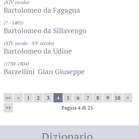
(XIV secolo)
Bartolomeo da Fagagna
(? - 1405)
Bartolomeo da Sillavengo
(XIV secolo - XV secolo)
Bartolomeo da Udine
(1730-1804)
Barzellini
Gian Giuseppe
<<
<
1
2
3
4
5
6
7
8
9
10
>
>>
Pagina 4 di 25
Dizionario