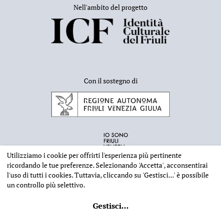
Nell'ambito del progetto
Con il sostegno di
Utilizziamo i cookie per offrirti l'esperienza più pertinente
ricordando le tue preferenze. Selezionando
'Accetta'
, acconsentirai
l'uso di tutti i cookies. Tuttavia, cliccando su
'Gestisci...'
è possibile
un controllo più selettivo.
INFORMAZIONI EDITORIALI
NOTE LEGALI
PRIVACY & COOKIES
Gestisci
...
©
2026 - Deputazione di Storia Patria per il Friuli - CF 80023560305