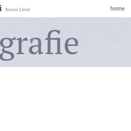
i
home
Nuovo Liruti
o Biograf
grafie