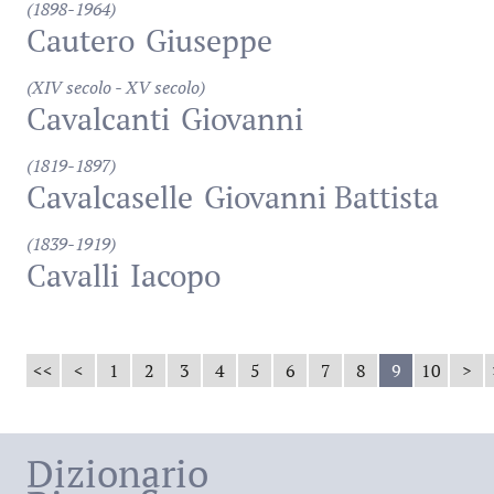
(1898-1964)
Cautero
Giuseppe
(XIV secolo - XV secolo)
Cavalcanti
Giovanni
(1819-1897)
Cavalcaselle
Giovanni Battista
(1839-1919)
Cavalli
Iacopo
<<
<
1
2
3
4
5
6
7
8
9
10
>
Dizionario