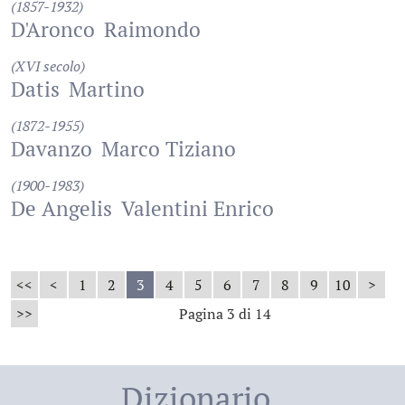
(1857-1932)
D'Aronco
Raimondo
(XVI secolo)
Datis
Martino
(1872-1955)
Davanzo
Marco Tiziano
(1900-1983)
De Angelis
Valentini Enrico
<<
<
1
2
3
4
5
6
7
8
9
10
>
>>
Pagina 3 di 14
Dizionario