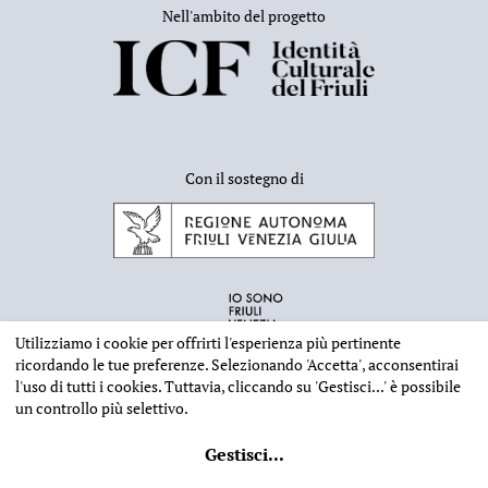
Nell'ambito del progetto
Con il sostegno di
Utilizziamo i cookie per offrirti l'esperienza più pertinente
ricordando le tue preferenze. Selezionando
'Accetta'
, acconsentirai
l'uso di tutti i cookies. Tuttavia, cliccando su
'Gestisci...'
è possibile
un controllo più selettivo.
INFORMAZIONI EDITORIALI
NOTE LEGALI
PRIVACY & COOKIES
Gestisci
...
©
2026 - Deputazione di Storia Patria per il Friuli - CF 80023560305