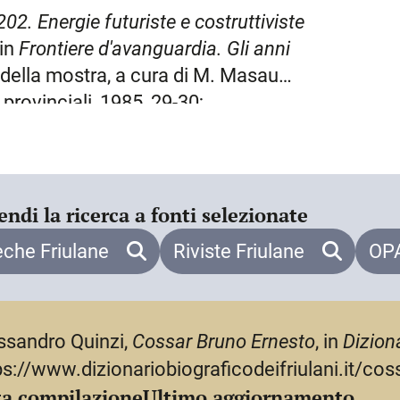
icali, C. fu arruolato come ufficiale
02. Energie futuriste e costruttiviste
 croce di guerra (1936). Nel 1939,
 in
Frontiere d'avanguardia. Gli anni
 dispensario antitubercolare di
della mostra, a cura di M. Masau
rigere un ospedale. Dopo il conflitto
 provinciali, 1985, 29-30;
 che gli conferì la stella d’Etiopia.
allargato
, in
Futurismo veneto
.
no in Italia, a
Roma
, dove morì nel
 C. Rebeschini, Trento, l’Editore,
à
. Catalogo della mostra, a cura di A.
endi la ricerca a fonti selezionate
eche Friulane
Riviste Friulane
OPA
ario del futurismo
, a cura di E. Godoli,
o)
, in
La Pinacoteca dei Musei
ssandro Quinzi,
Cossar Bruno Ernesto
, in
Diziona
R. Sgubin, Vicenza, Terra Ferma, 2007,
ps://www.dizionariobiograficodeifriulani.it/co
a compilazione
Ultimo aggiornamento
anni ricostruì il Castello
, «Il Piccolo»,