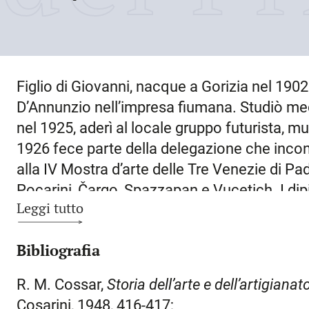
Figlio di Giovanni, nacque a
Gorizia
nel
1902
D’Annunzio nell’impresa fiumana. Studiò med
nel 1925, aderì al locale gruppo futurista, 
1926 fece parte della delegazione che incon
alla IV Mostra d’arte delle Tre Venezie di P
Pocarini, Čargo, Spazzapan e Vucetich. I dipi
Leggi tutto
osservazione di Depero, dei suoi colori e de
riscontrato è documentato dal premio ottenut
Bibliografia
d’animo
(Gorizia, Musei Provinciali). A suggel
numero unico
Vampe.
Prima esplosione del
R. M. Cossar,
Storia dell’arte e dell’artigianat
quale C. realizzò la sintetica xilografia dell
Cosarini, 1948, 416-417;