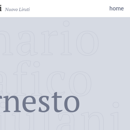
i
home
Nuovo Liruti
nario
afico
rnesto
iulani