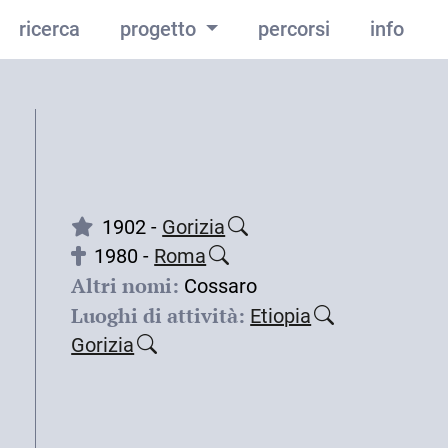
ricerca
progetto
percorsi
info
1902 -
Gorizia
1980 -
Roma
Altri nomi:
Cossaro
Luoghi di attività:
Etiopia
Gorizia