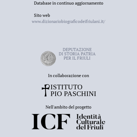
Database in continuo aggiornamento
a Gorizia: 1918-1940
. Catalogo della mostra, a cura di
Sito web
I. Mislej, Ajdovščina, Pilonova galerija, 2009.
www.dizionariobiograficodeifriulani.it/
DEPUTAZIONE
DI STORIA PATRIA
PER IL FRIULI
In collaborazione con
Nell'ambito del progetto