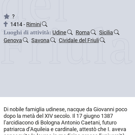
dei
Friul
?
1414 -
Rimini
Luoghi di attività:
Udine
Roma
Sicilia
Genova
Savona
Cividale del Friuli
Di nobile famiglia udinese, nacque da Giovanni poco
dopo la metà del XIV secolo. Il 17 giugno 1387
l’arcidiacono di Bologna Antonio Caetani, futuro
patriarca d’Aquileia e cardinale, attestò che I. aveva