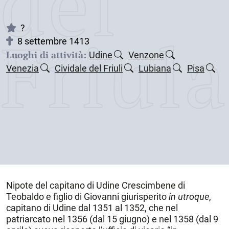
dei
Friul
?
8 settembre 1413
Luoghi di attività:
Udine
Venzone
Venezia
Cividale del Friuli
Lubiana
Pisa
Nipote del capitano di Udine Crescimbene di
Teobaldo e figlio di Giovanni giurisperito
in utroque
,
capitano di Udine dal 1351 al 1352, che nel
patriarcato nel 1356 (dal 15 giugno) e nel 1358 (dal 9