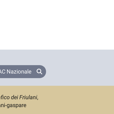
C Nazionale
fico dei Friulani
,
ani-gaspare