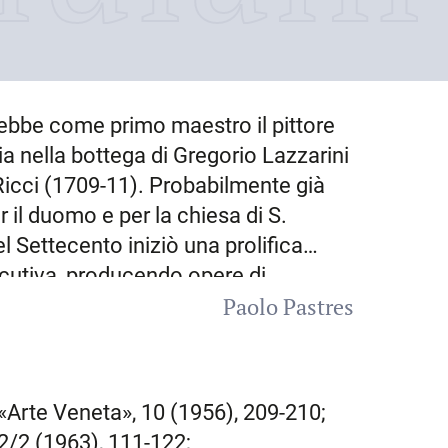
ebbe come primo maestro il pittore
a nella bottega di Gregorio Lazzarini
icci (1709-11). Probabilmente già
r il duomo e per la chiesa di S.
 Settecento iniziò una prolifica
secutiva, producendo opere di
Paolo Pastres
vate e scenografie teatrali. Proprio
Monaco di Baviera
e poi a
Dresda
.
ino al 1726, quando, su invito del
breve periodo a
Roma
, dove lavorò
 «Arte Veneta», 10 (1956), 209-210;
oniate solo da incisioni dell’epoca).
 2/2 (1963), 111-122;