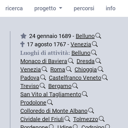
ricerca
progetto
percorsi
info
24 gennaio 1689 -
Belluno
17 agosto 1767 -
Venezia
Luoghi di attività:
Belluno
Monaco di Baviera
Dresda
Venezia
Roma
Chioggia
Padova
Castelfranco Veneto
Treviso
Bergamo
San Vito al Tagliamento
Prodolone
Colloredo di Monte Albano
Cividale del Friuli
Tolmezzo
Pordenone
Udine
Codroipo