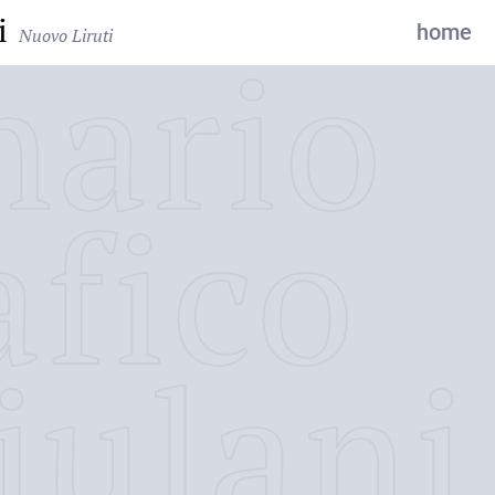
i
home
Nuovo Liruti
nario
afico
iulani