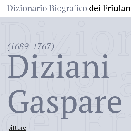
Dizionario Biografico
dei Friulan
Dizio
(1689-1767)
Diziani
Biogr
Gaspare
dei Fr
pittore