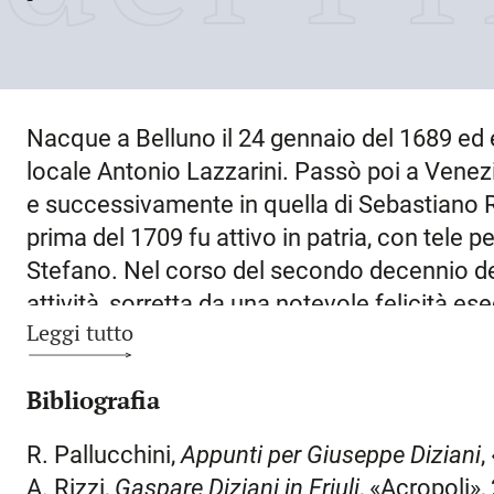
Nacque a
Belluno
il
24 gennaio del 1689
ed 
locale Antonio Lazzarini. Passò poi a Venezi
e successivamente in quella di Sebastiano R
prima del 1709 fu attivo in patria, con tele pe
Stefano. Nel corso del secondo decennio del
attività, sorretta da una notevole felicità e
Leggi tutto
carattere sacro, decorazioni in residenze pri
quest’ultima attitudine portò il D. nel 1717 a
Bibliografia
Nel 1720 rientrò a
Venezia
, soggiornandovi f
cardinale Pietro Ottoboni, si spostò per un 
R. Pallucchini,
Appunti per Giuseppe Diziani
,
per S. Lorenzo in Damaso (esecuzioni testim
A. Rizzi,
Gaspare Diziani in Friuli
, «Acropoli»,