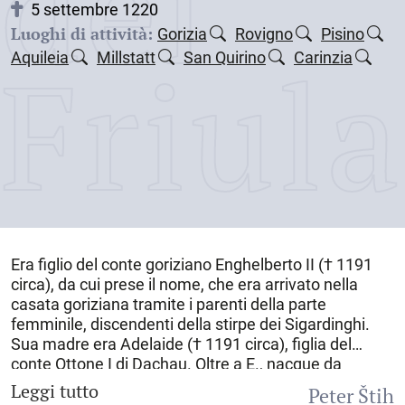
dei
5 settembre 1220
Luoghi di attività:
Gorizia
Rovigno
Pisino
Friul
Aquileia
Millstatt
San Quirino
Carinzia
Era figlio del conte goriziano Enghelberto II († 1191
circa), da cui prese il nome, che era arrivato nella
casata goriziana tramite i parenti della parte
femminile, discendenti della stirpe dei Sigardinghi.
Sua madre era Adelaide († 1191 circa), figlia del
conte Ottone I di Dachau. Oltre a E., nacque da
questo matrimonio anche Mainardo II (1158-1231
Leggi tutto
Peter Štih
circa) che, essendo il maggiore dei due figli, assunse