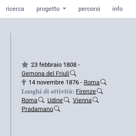
ricerca
progetto
percorsi
info
23 febbraio 1808 -
Gemona del Friuli
14 novembre 1876 -
Roma
Luoghi di attività:
Firenze
Roma
Udine
Vienna
Pradamano