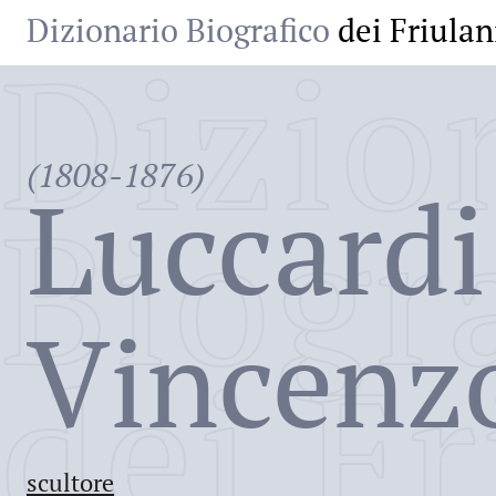
Dizionario Biografico
dei Friulan
Dizio
(1808-1876)
Luccardi
Biogr
Vincenz
dei Fr
scultore