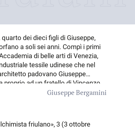
, quarto dei dieci figli di Giuseppe,
 orfano a soli sei anni. Compì i primi
’Accademia di belle arti di Venezia,
 industriale tessile udinese che nel
ll’architetto padovano Giuseppe
a proprio ad un fratello di Vincenzo,
Giuseppe Bergamini
i successi – si spostò nel 1832 a
tura toscana del rinascimento, quindi
rgo giro di artisti e uomini di cultura
lli, dalla quale ebbe due figli,
’alchimista friulano», 3 (3 ottobre
e di notevole notorietà (nel 1862