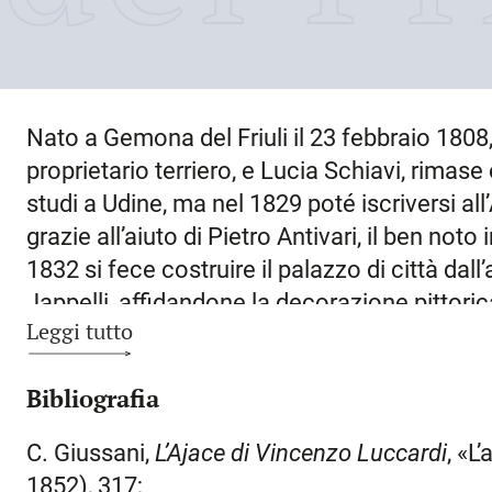
Nato a
Gemona del Friuli
il
23 febbraio 1808
proprietario terriero, e Lucia Schiavi, rimase
studi a Udine, ma nel 1829 poté iscriversi all
grazie all’aiuto di Pietro Antivari, il ben noto
1832 si fece costruire il palazzo di città da
Jappelli, affidandone la decorazione pittoric
Leggi tutto
Giulio. Da Venezia – dove ottenne lusinghier
Firenze
, dove ebbe modo di studiare la scul
Bibliografia
nel 1836 si trasferì a
Roma
, dove entrò nel la
locale e dove nel 1861 sposò Carolina Vannute
C. Giussani,
L’Ajace di Vincenzo Luccardi
, «L
Sante e Chiara. Nell’ambiente romano godett
1852), 317;