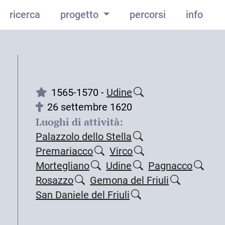
ricerca
progetto
percorsi
info
1565-1570 -
Udine
26 settembre 1620
Luoghi di attività:
Palazzolo dello Stella
Premariacco
Virco
Mortegliano
Udine
Pagnacco
Rosazzo
Gemona del Friuli
San Daniele del Friuli