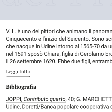
V. L. è uno dei pittori che animano il panorama
Cinquecento e l’inizio del Seicento. Sono scar
che nacque in
Udine
intorno al 1565-70
da u
nel 1591 sposò Chiara, figlia di Gerolamo Erc
il
26 settembre 1620
. Ebbe due figli, entrambi
Giovanni Giacomo che l’8 febbraio 1624 ven
Leggi tutto
l’annotazione che lo diceva allora vivente fuo
Lo stesso il 28 marzo 1628 venne pagato per 
Bibliografia
chiesa di Vito d’Asio. Più numerose le notizie
di V.: nel 1591 dipinse due ancone per la chi
JOPPI,
Contributo quarto
, 40; G. MARCHETT
febbraio 1592 fu pagato per due ancone fatte
Udine, Doretti/Banca popolare cooperativa di