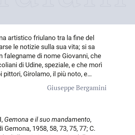
 artistico friulano tra la fine del
se le notizie sulla sua vita; si sa
n falegname di nome Giovanni, che
oliani di Udine, speziale, e che morì
 pittori, Girolamo, il più noto, e
ne citato in un processo con
Giuseppe Bergamini
ri dal Friuli in località sconosciuta.
aver dorato il battistero della
 che riguardano la attività pittorica
esa di S. Stefano di
Palazzolo
; il 10
I,
Gemona e il suo mandamento
,
 per la chiesa dei SS. Giusto e
 Gemona, 1958, 58, 73, 75, 77; C.