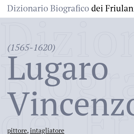
Dizionario Biografico
dei Friulan
Dizio
(1565-1620)
Lugaro
Biogr
Vincenz
dei Fr
pittore
,
intagliatore