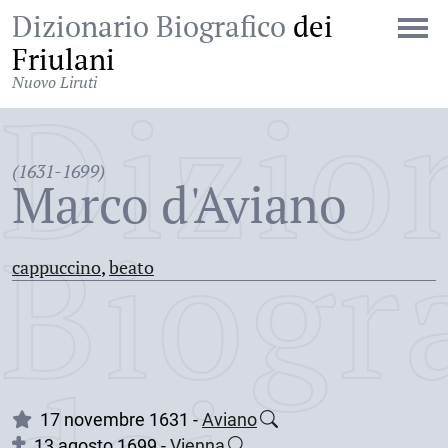
Dizionario Biografico
dei
Friulani
Nuovo Liruti
Dizio
(1631-1699)
Marco d'Aviano
Biogr
cappuccino
,
beato
17 novembre 1631 -
Aviano
13 agosto 1699 -
Vienna