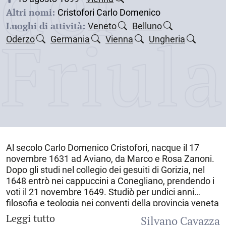
dei
Altri nomi:
Cristofori Carlo Domenico
Luoghi di attività:
Veneto
Belluno
Friul
Oderzo
Germania
Vienna
Ungheria
Al secolo
Carlo Domenico Cristofori
, nacque il
17
novembre 1631
ad
Aviano
, da Marco e Rosa Zanoni.
Dopo gli studi nel collegio dei gesuiti di Gorizia, nel
1648 entrò nei cappuccini a Conegliano, prendendo i
voti il 21 novembre 1649. Studiò per undici anni
filosofia e teologia nei conventi della
provincia veneta
dell’ordine; il 18 settembre 1655 venne ordinato
Leggi tutto
Silvano Cavazza
sacerdote a Chioggia; nel 1662 ottenne la licenza di