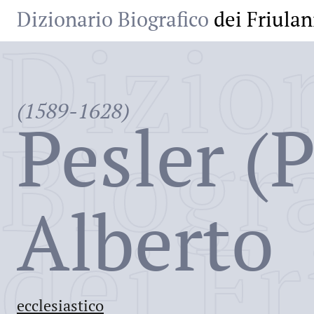
Dizionario Biografico
dei Friulan
Dizio
(1589-1628)
Pesler (P
Biogr
Alberto
dei Fr
ecclesiastico