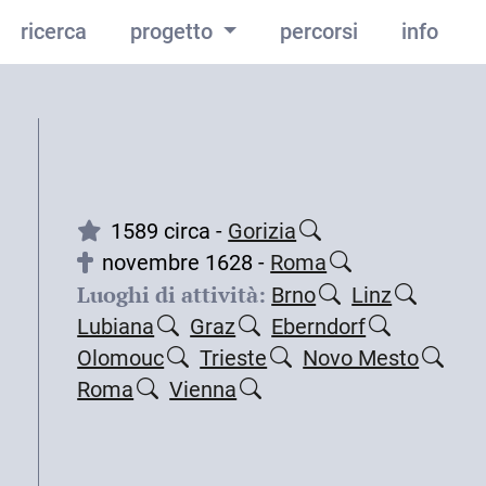
ricerca
progetto
percorsi
info
1589 circa -
Gorizia
novembre 1628 -
Roma
Luoghi di attività:
Brno
Linz
Lubiana
Graz
Eberndorf
Olomouc
Trieste
Novo Mesto
Roma
Vienna