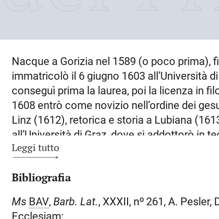
Nacque a
Gorizia
nel
1589 (o poco prima)
, 
immatricolò il 6 giugno 1603 all’Università di
conseguì prima la laurea, poi la licenza in fi
1608 entrò come novizio nell’ordine dei gesu
Linz
(1612), retorica e storia a
Lubiana
(1613
all’Università di
Graz
, dove si addottorò in te
Leggi tutto
1617, presso la residenza di
Ebendorf
in Car
confessore degli alunni nel Collegio di
Olom
Bibliografia
gennaio 1620 fu dimesso dall’ordine, con pr
romana; forse già l’anno precedente aveva 
Ms
BAV
,
Barb. Lat.
, XXXII, nº
261, A. Pesler,
Ursino de Bertis, vescovo della città, che l
Ecclesiam;