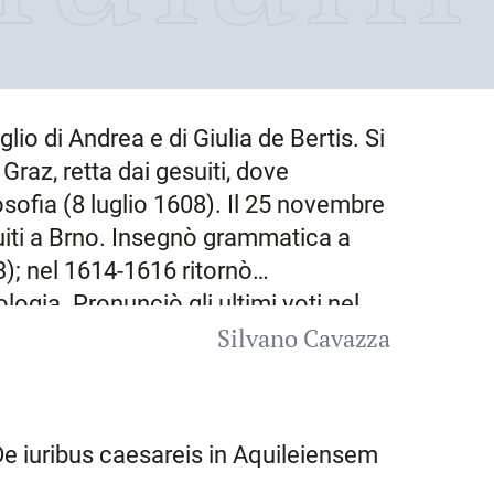
figlio di Andrea e di Giulia de Bertis. Si
 Graz, retta dai gesuiti, dove
losofia (8 luglio 1608). Il 25 novembre
iti a
Brno
. Insegnò grammatica a
); nel 1614-1616 ritornò
ologia. Pronunciò gli ultimi voti nel
Silvano Cavazza
inzia; nel 1618 fu docente di logica e
ouc (Olmütz)
in Moravia. L’11
ovvedimento della curia generalizia
raggiunto a
Trieste
lo zio materno
 De iuribus caesareis in Aquileiensem
o aveva nominato canonico della