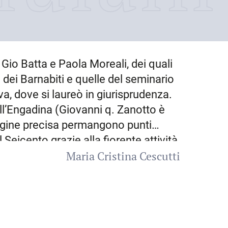
a Gio Batta e Paola Moreali, dei quali
 dei Barnabiti e quelle del seminario
a, dove si laureò in giurisprudenza.
ll’Engadina (Giovanni q. Zanotto è
rigine precisa permangono punti
 Seicento grazie alla fiorente attività
Maria Cristina Cescutti
 alle relazioni civili strette in
 i Someda si inserirono anche in altre
pali avvocati del foro udinese (dagli
 in diritto canonico, e in particolare
hiese metropolitane. Nel 1743 sposò