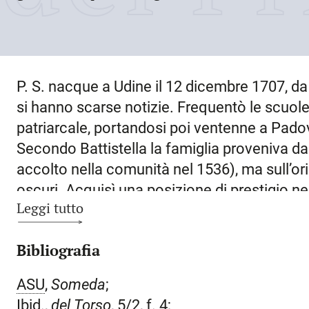
P. S. nacque a
Udine
il
12 dicembre 1707
, d
si hanno scarse notizie. Frequentò le scuole
patriarcale, portandosi poi ventenne a Padov
Secondo Battistella la famiglia proveniva da
accolto nella comunità nel 1536), ma sull’o
oscuri. Acquisì una posizione di prestigio nel
Leggi tutto
commerciale (con diversi negozi e spezierie) e
Poscolle, borgo di residenza; nel Settecento
Bibliografia
professioni. P. divenne infatti uno dei princi
anni Quaranta del secolo al 1770), specialista
ASU
,
Someda
;
difensore di istituti ecclesiastici e delle c
Ibid.,
del Torso
, 5/2, f. 4;