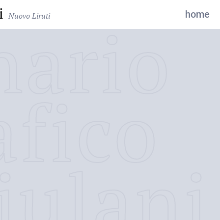
i
home
Nuovo Liruti
nario
afico
iulani