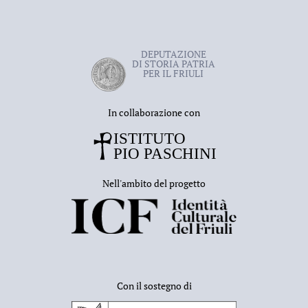
successivo, infatti, è spostato nuovamente, questa
volta a
Cremona
, dove muore nel
1389
.
DEPUTAZIONE
DI STORIA PATRIA
PER IL FRIULI
In collaborazione con
Nell'ambito del progetto
Con il sostegno di