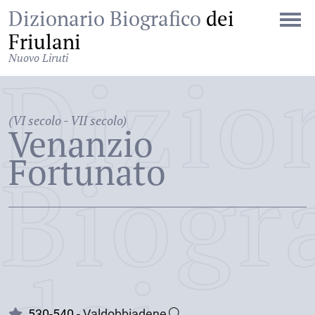
Dizionario Biografico
dei
Friulani
Nuovo Liruti
Dizio
(VI secolo - VII secolo)
Venanzio
Fortunato
Biogr
530-540 -
Valdobbiadene