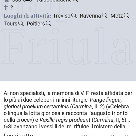
dei
?
Luoghi di attività:
Treviso
Ravenna
Metz
Friul
Tours
Poitiers
Ai non specialisti, la memoria di V. F. resta affidata per
lo più ai due celeberrimi inni liturgici
Pange lingua,
gloriosi proelium certaminis
(
Carmina
, II, 2) («Celebra
o lingua la lotta gloriosa e racconta l’augusto trionfo
della croce») e
Vexilla
regis prodeunt
(
Carmina
, II, 6)
(«Si avanzano i vessilli del re, rifulge il mistero della
croce»), dove il poeta ha saputo coniugare la precisa
Leggi tutto