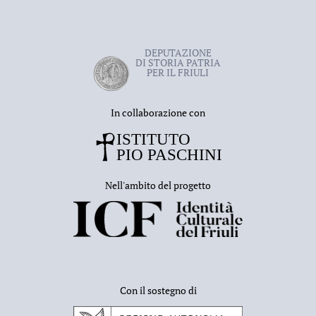
Umbria, misteriosa e antica città scomparsa,
ipoteticamente localizzata nella valle del Ceno,
nell’Appennino piacentino. Vennero individuati i resti
DEPUTAZIONE
dell’antico insediamento posto nel territorio del
DI STORIA PATRIA
comune di Varsi, riuscendo attraverso lo scavo a
PER IL FRIULI
riconoscere parti di strutture murarie pertinenti alla
torre e ad una cinta fortificata. Al termine delle
In collaborazione con
indagini fu realizzata una documentazione grafica e
fotografica curata dal professor Severino Brigidini e
dal geometra Domenico Gregori. W. si dedicò anche
alle ricerche e alla raccolta di reperti archeologici
preromani e romani sulle colline del Piacentino,
Nell'ambito del progetto
riportando risultati interessanti. I ritrovamenti degli
scavi di Città d’Umbria e l’attività di raccolta dei
materiali archeologici dell’Appennino piacentino
furono pubblicati dal conte Pallastrelli in
La città
d’Umbria nell’Appennino piacentino
(1864). W.
collaborò con la Deputazione di storia patria per le
province parmensi, venendo così a contatto con
Con il sostegno di
numerose personalità del mondo culturale di