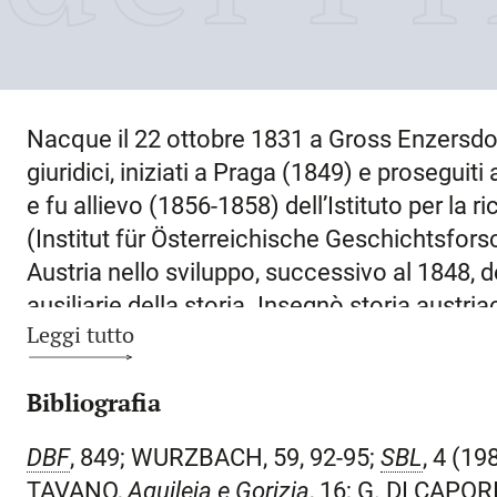
Nacque il
22 ottobre 1831
a
Gross Enzersdor
giuridici, iniziati a Praga (1849) e proseguiti
e fu allievo (1856-1858) dell’Istituto per la r
(Institut für Österreichische Geschichtsfors
Austria nello sviluppo, successivo al 1848, d
ausiliarie della storia. Insegnò storia austri
Leggi tutto
sezione numismatica del Joanneum di
Graz
l’archivio in Archivio provinciale della Stiria
Bibliografia
instancabile editore di fonti per la storia st
museo tedesco di Norimberga (1867), commi
DBF
, 849;
WURZBACH
, 59, 92-95;
SBL
, 4 (19
conservatore – come P.A. Bizzarro e F. Coro
TAVANO,
Aquileia e Gorizia
, 16; G. DI CAPO