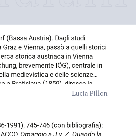
f (Bassa Austria)
. Dagli studi
 a Graz e Vienna, passò a quelli storici
icerca storica austriaca in Vienna
chung, brevemente IÖG), centrale in
ella medievistica e delle scienze
aca a
Bratislava
(1859), diresse la
Lucia Pillon
(1861) e riuscì a trasformare
, di cui assunse la guida (1879). Fu
iriana. Componente del Comitato per il
ssario dell’IÖG di
Vienna
e
86-1991), 745-746 (con bibliografia);
nini – della I. R. Commissione
RIACCO,
Omaggio a J.v. Z.
Quando la