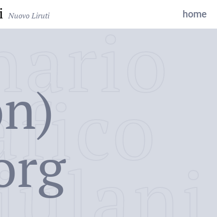
i
home
Nuovo Liruti
nario
on)
afico
org
iulani