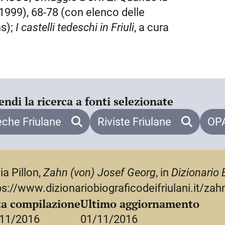
i monumenti (1875), fu nobilitato nel
(1999), 68-78 (con elenco delle
 Fra i suoi lavori direttamente
ns);
I castelli tedeschi in
Friuli
, a cura
e Untersuchungen in Friaul und
ischer Geschichtsquellen» da lui
ustro-Friulanus
e
Friaulische
Studien
G. Loschi (Udine, 1888);
Publications
(1880 e 1882);
Die deutschen Burgen
endi la ricerca a fonti selezionate
rima in «Literarische Beilage der
eche Friulane
Riviste Friulane
OPA
el 1883, tradotto da C.A. Murero
84) e riedito nel 2000. In
Compendio
ruzione di Aquileia. In anni in cui la
 non scampò alla critica di voler
ia Pillon,
Zahn (von) Josef Georg
, in
Dizionario 
ps://www.dizionariobiograficodeifriulani.it/zah
a compilazione
Ultimo aggiornamento
11/2016
01/11/2016