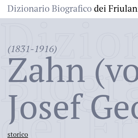
Dizionario Biografico
dei Friulan
Dizio
(1831-1916)
Zahn (v
Biogr
Josef Ge
dei Fr
storico