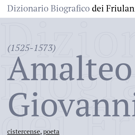
Dizionario Biografico
dei Friulan
Dizio
(1525-1573)
Amalteo
Biogr
Giovanni
dei Fr
cistercense
,
poeta