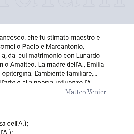
rancesco, che fu stimato maestro e
 Cornelio Paolo e Marcantonio,
alia, dal cui matrimonio con Lunardo
nio Amalteo. La madre dell’A., Emilia
 opitergina. L’ambiente familiare,
arte e alla poesia, influenzò l’A.
Matteo Venier
 e il minore Cornelio: ancora ragazzo
n carme in lode del cardinale
zia
, dove conobbe e frequentò
o e di cui lamentò la morte in un
a dell’A.);
tre Paolo Manuzio, Girolamo da
l’A.);