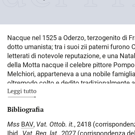
Nacque nel
1525
a
Oderzo,
terzogenito di F
dotto umanista; tra i suoi zii paterni furono
letterati di notevole reputazione, e una Nat
della Motta nacque il celebre pittore Pompo
Melchiori, apparteneva a una nobile famiglia
oltremodo colto e dedito tradizionalmente all’
Leggi tutto
così come il fratello suo maggiore Girolamo
diede le prime prove poetiche, tra le quali u
Bibliografia
Girolamo Aleandro. Si trasferì presto a
Vene
Trifone Gabriel, cui fu particolarmente legat
Mss
BAV
,
Vat. Ottob. it.
, 2418 (corrispondenz
pregevole epigramma funebre; conobbe inol
Ibid.,
Vat. Reg. lat.
, 2027 (corrispondenza del