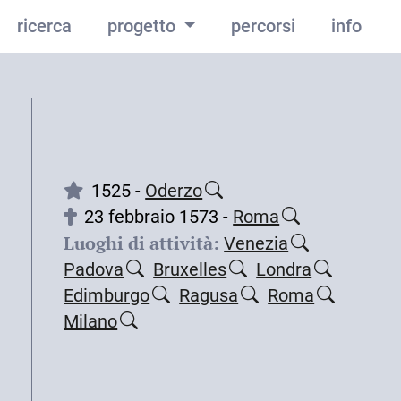
ricerca
progetto
percorsi
info
1525 -
Oderzo
23 febbraio 1573 -
Roma
Luoghi di attività:
Venezia
Padova
Bruxelles
Londra
Edimburgo
Ragusa
Roma
Milano