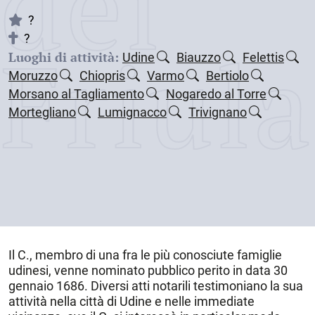
dei
?
Friul
?
Luoghi di attività:
Udine
Biauzzo
Felettis
Moruzzo
Chiopris
Varmo
Bertiolo
Morsano al Tagliamento
Nogaredo al Torre
Mortegliano
Lumignacco
Trivignano
Il C., membro di una fra le più conosciute famiglie
udinesi, venne nominato pubblico perito in data 30
gennaio 1686. Diversi atti notarili testimoniano la sua
attività nella città di
Udine
e nelle immediate