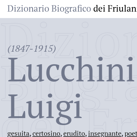
Dizionario Biografico
dei Friulan
Dizio
(1847-1915)
Lucchini
Biogr
Luigi
dei Fr
gesuita
,
certosino
,
erudito
,
insegnante
,
poe