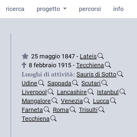
ricerca
progetto
percorsi
info
25 maggio 1847 -
Lateis
8 febbraio 1915 -
Tecchiena
Luoghi di attività:
Sauris di Sotto
Udine
Sappada
Scutari
Liverpool
Lancashire
Istanbul
Mangalore
Venezia
Lucca
Farneta
Roma
Trisulti
Tecchiena