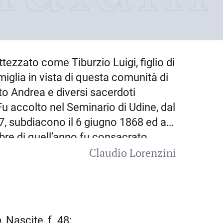
tezzato come Tiburzio Luigi, figlio di
iglia in vista di questa comunità di
rito Andrea e diversi sacerdoti
 Fu accolto nel Seminario di
Udine
, dal
, subdiacono il 6 giugno 1868 ed al
bre di quell’anno fu consacrato
Claudio Lorenzini
iginario di Sauris, nel 1870 fu
Sappada
col ruolo di cooperatore
etto Andrea Schneider, anch’egli di
ue comunità di parlanti varianti
el tempo. Tuttavia, per L.
o
, Nascite, f. 48;