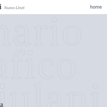
i
home
Nuovo Liruti
nario
afico
iulani
ta