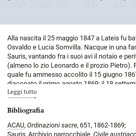
Alla nascita il
25 maggio 1847
a
Lateis
fu bat
Osvaldo e Lucia Somvilla. Nacque in una fam
Sauris
, vantando fra i suoi avi il notaio e pe
(almeno lo zio Leonardo e il prozio Pietro).
quale fu ammesso accolito il 15 giugno 1867
diaconato il primo agosto 1869; il 18 settem
Leggi tutto
presbitero. Come per molta parte del clero or
destinato alla parrocchia di S. Margherita di
Bibliografia
domestico, nel mentre a parroco era stato el
Sauris. Lo scambio fra presbiteri di queste d
ACAU
,
Ordinazioni sacre
, 651, 1862-1869;
proprie del tedesco fu costante e duraturo n
Sauris, Archivio parrocchiale,
Civile austriac