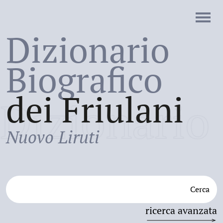
Dizionario
Biografico
dei Friulani
Dizionario
Nuovo Liruti
Cerca
ricerca avanzata