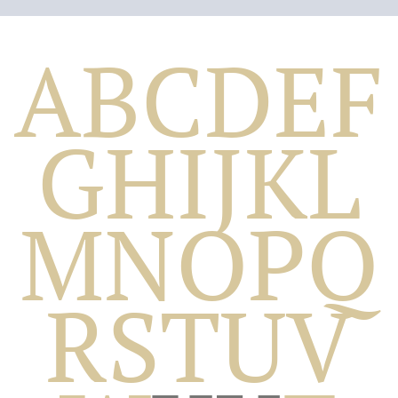
A
B
C
D
E
F
G
H
I
J
K
L
M
N
O
P
Q
Biografico
R
S
T
U
V