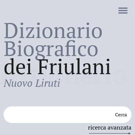
Dizionario
Biografico
dei Friulani
Dizionario
Nuovo Liruti
Cerca
ricerca avanzata