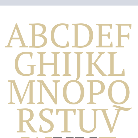
A
B
C
D
E
F
G
H
I
J
K
L
M
N
O
P
Q
Biografico
R
S
T
U
V