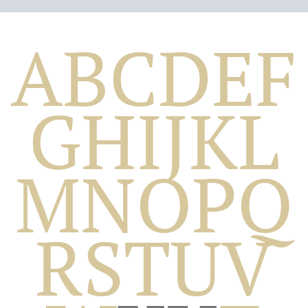
A
B
C
D
E
F
G
H
I
J
K
L
M
N
O
P
Q
Biografico
R
S
T
U
V