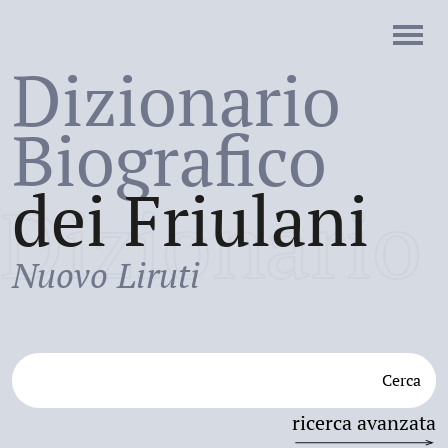
Dizionario
Biografico
dei Friulani
Dizionario
Nuovo Liruti
Cerca
ricerca avanzata